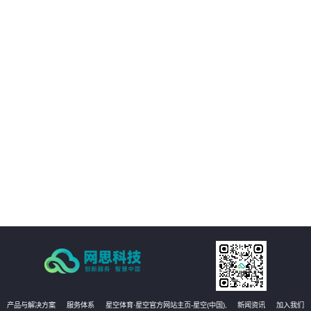
03
与移动互联网技术充分融合
04
发挥非结构化大数据价值
05
工程管理全要素、全量AI质检
06
即时整改的自愈式工程管理体系
产品与解决方案
服务体系
星空体育·星空官方网站主页-星空(中国),
新闻资讯
加入我们