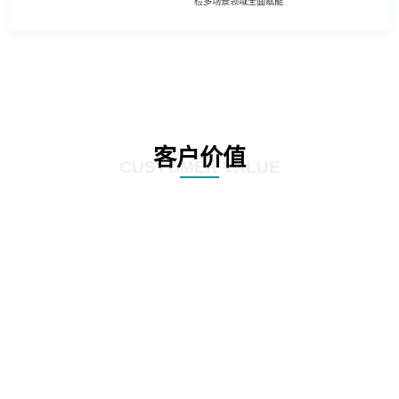
检多场景领域全面赋能
客户价值
CUSTOMER VALUE
01
基于深度学习的照片模糊性检测方法
02
工程照片历史重复性检测方法