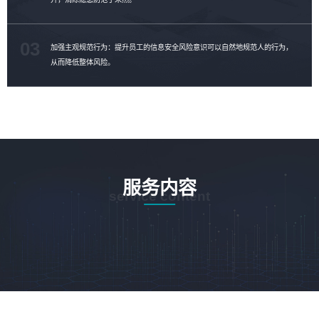
03
加强主观规范行为：提升员工的信息安全风险意识可以自然地规范人的行为，
从而降低整体风险。
服务内容
service content