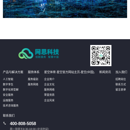
产品与解决方案
服务体系
星空体育·星空官方网站主页-星空(中国),
新闻资讯
加入我们
人工智能
服务级别
企业简介
招聘岗位
数字孪生
服务网络
企业文化
联系方式
数字化转型解
服务网络
留言表单
安全服务
荣誉资质
运维服务
企业风采
技术咨询服务
联系我们
400-808-5058
周一到周五9:30-18:00 (北京时间）