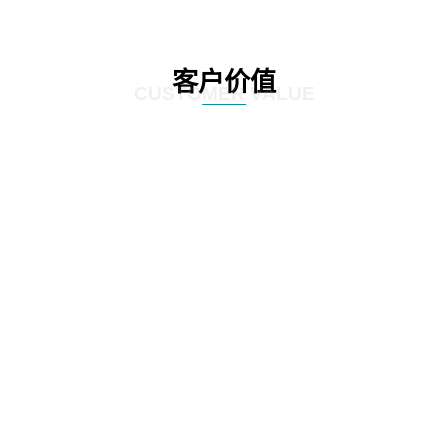
客户价值
CUSTOMER VALUE
01
优化采购流程，提高采购效率：通过应用先进的技术手段，实现了采购流程的
自动化和智能化，企业可以实时获取供应商信息、产品报价、库存情况等数
据，快速做出采购决策，缩短了采购周期，减少了人工干预和错误率。
02
降低采购成本，提升盈利能力：通过精准的数据分析和预测，帮助企业优化库
存管理和采购计划，避免了库存积压和浪费，降低了库存成本。同时，通过与
供应商建立长期稳定的合作关系，实现采购价格的优化，进一步降低了采购成
本，提升了企业的盈利能力。
03
提升采购透明度，加强合规管理：通过建立透明的采购流程和信息共享机制，
提高了采购活动的透明度，减少了腐败和违规行为的发生。同时，解决方案还
提供了合规管理功能，帮助企业规范采购行为，确保采购活动符合相关法律法