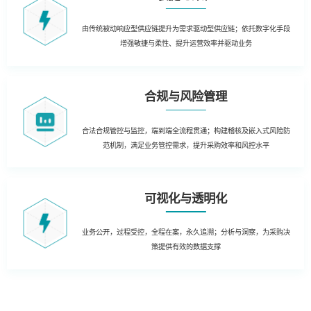
由传统被动响应型供应链提升为需求驱动型供应链；依托数字化手段
增强敏捷与柔性、提升运营效率并驱动业务
合规与风险管理
合法合规管控与监控，端到端全流程贯通；构建稽核及嵌入式风险防
范机制，满足业务管控需求，提升采购效率和风控水平
可视化与透明化
业务公开，过程受控，全程在案，永久追溯；分析与洞察，为采购决
策提供有效的数据支撑