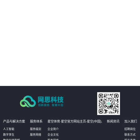
规和行业标准，降低了企业的合规风险。
04
增强数据分析能力，助力企业决策：方案具备强大的数据分析能力，可以对采
购数据、供应商数据、市场数据等进行深度挖掘和分析，为企业提供有价值的
决策支持。企业可以通过数据分析了解市场需求、供应商绩效、价格波动等信
息，制定更加精准的采购策略和计划，提高企业的竞争力和市场占有率。
产品与解决方案
服务体系
星空体育·星空官方网站主页-星空(中国),
新闻资讯
加入我们
人工智能
服务级别
企业简介
招聘岗位
数字孪生
服务网络
企业文化
联系方式