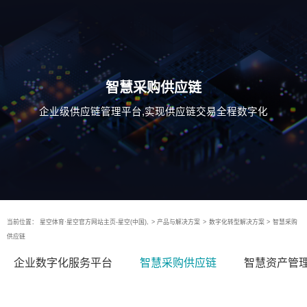
智慧采购供应链
企业级供应链管理平台,实现供应链交易全程数字化
当前位置：
星空体育·星空官方网站主页-星空(中国),
>
产品与解决方案
>
数字化转型解决方案
>
智慧采购
供应链
企业数字化服务平台
智慧采购供应链
智慧资产管