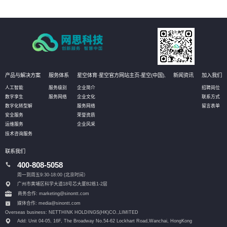
产品与解决方案
服务体系
星空体育·星空官方网站主页-星空(中国),
新闻资讯
加入我们
人工智能
服务级别
企业简介
招聘岗位
数字孪生
服务网络
企业文化
联系方式
数字化转型解
服务网络
留言表单
安全服务
荣誉资质
运维服务
企业风采
技术咨询服务
联系我们
400-808-5058
周一到周五9:30-18:00 (北京时间）
广州市黄埔区科学大道18号芯大厦B2栋1-2层
商务合作: marketing@sinontt.com
媒体合作: media@sinontt.com
Overseas business: NETTHINK HOLDINGS(HK)CO.,LIMITED
Add: Unit 04-05, 16F, The Broadway No.54-62 Lockhart Road,
Wanchai, HongKong