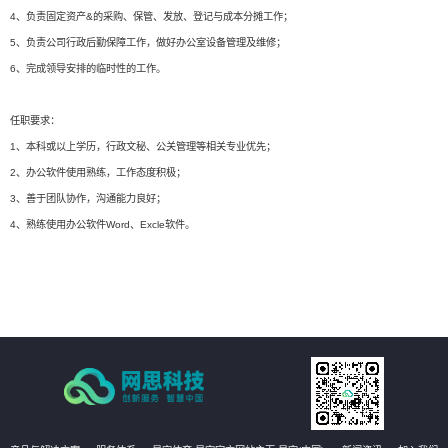
4、负责固定资产&的采购、保管、发放、登记与成本分摊工作；
5、负责公司行政后勤保障工作，做好办公室设备管理及维修；
6、完成领导安排的临时性的工作。
任职要求：
1、本科或以上学历，行政文秘、公关管理等相关专业优先；
2、办公软件使用熟练，工作态度积极；
3、善于团队协作，沟通能力良好；
4、熟练使用办公软件Word、Excle软件。