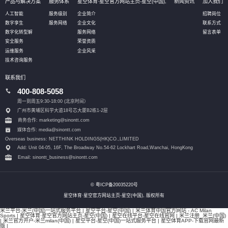
产品与解决方案
服务体系
星空体育·星空官方网站主页-星空(中国),
新闻资讯
加入我们
人工智能
服务级别
企业简介
招聘岗位
数字孪生
服务网络
企业文化
联系方式
数字化转型解
服务网络
留言表单
安全服务
荣誉资质
运维服务
企业风采
技术咨询服务
联系我们
400-808-5058
周一到周五9:30-18:00 (北京时间）
广州市黄埔区科学大道18号芯大厦B2栋1-2层
商务合作: marketing@sinontt.com
媒体合作: media@sinontt.com
Overseas business: NETTHINK HOLDINGS(HK)CO.,LIMITED
Add: Unit 04-05, 16F, The Broadway No.54-62 Lockhart Road,
Wanchai, HongKong
Email: sinontt_business@sinontt.com
© 粤ICP备20035220号
星空体育·星空官方网站主页-星空(中国), 版权所有
米兰平台-米兰(中国)一站式服务平台
|
星空平台-星空(中国)
|
米兰体育中国官方网站 - AC Milan
Sports
|
星空体育·星空官方网站主页-星空(中国)
|
星空在线平台-星空在线官网
|
米兰注册_米兰(中国)
|
米兰官方开户-米兰milan(中国)
|
星空平台-星空(中国)一站式服务平台
|
星空体育APP-下载官网最新
版
|