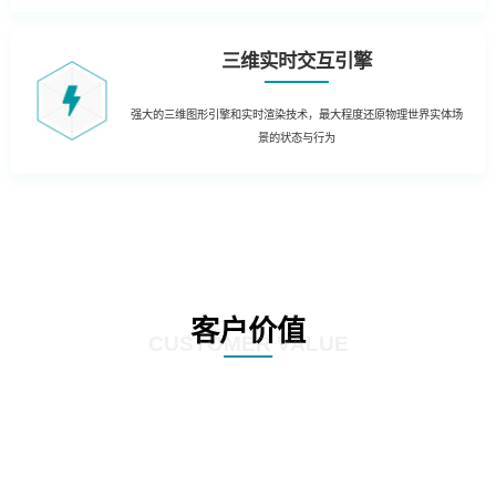
三维实时交互引擎
强大的三维图形引擎和实时渲染技术，最大程度还原物理世界实体场
景的状态与行为
客户价值
CUSTOMER VALUE
01
生产制造管理：结合实时生产数据，在3D场景中实时获知生产运营的KPI数据
和状态。同时当出现异常时，对各类报警信息进行处理和自动报警，定位到3D
场景，及时获知运行风险，通过3D动态方式进行故障处理和远程干预。