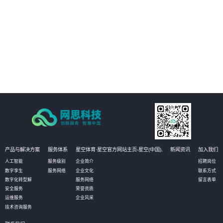
02
管理运营决策：通过真实场景与数据的完美融合和实时呈现，真实再现实际的
生产状态，有助于管理者更高效直观的获知数据，并作出相应决策，甚至可以
对决策进行模拟推演，以达到最优化决策的目的。
03
设备资产管理：通过物联网数据的采集，实时获知设备资产状态信息和健康状
况。无需到现场即可实现资产的有效维护；同时还可定义相应的管理阈值，系
统自动预警，对设备进行预测性维护，选择性保养和更换，大幅降低设备资产
维护成本。
产品与解决方案
服务体系
星空体育·星空官方网站主页-星空(中国),
新闻资讯
加入我们
人工智能
服务级别
企业简介
招聘岗位
数字孪生
服务网络
企业文化
联系方式
数字化转型解
服务网络
留言表单
安全服务
荣誉资质
运维服务
企业风采
技术咨询服务