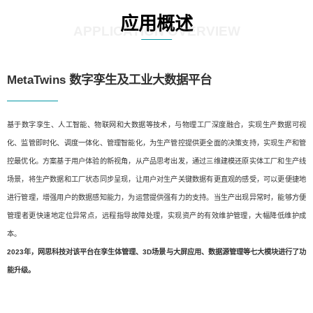
应用概述
APPLICATION OVERVIEW
MetaTwins 数字孪生及工业大数据平台
基于数字孪生、人工智能、物联网和大数据等技术，与物理工厂深度融合，实现生产数据可视
化、监管即时化、调度一体化、管理智能化，为生产管控提供更全面的决策支持，实现生产和管
控最优化。方案基于用户体验的新视角，从产品思考出发，通过三维建模还原实体工厂和生产线
场景，将生产数据和工厂状态同步呈现，让用户对生产关键数据有更直观的感受，可以更便捷地
进行管理，增强用户的数据感知能力，为运营提供强有力的支持。当生产出现异常时，能够方便
管理者更快速地定位异常点，远程指导故障处理，实现资产的有效维护管理，大幅降低维护成
本。
2023年，网思科技对该平台在孪生体管理、3D场景与大屏应用、数据源管理等七大模块进行了功
能升级。