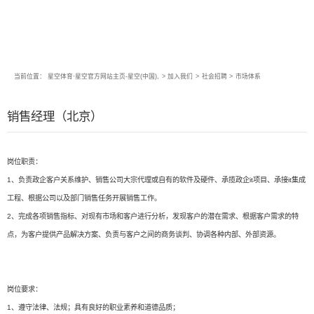
当前位置：
星空体育·星空官方网站主页-星空(中国),
>
加入我们
>
社会招聘
>
市场体系
销售经理（北京）
岗位职责：
1、负责政企客户关系维护、销售公司大宗代理或自有的软件及硬件、承揽政企it项目、承接it集成
工程、根据公司以及部门销售任务开展销售工作。
2、完成各项销售指标、对现有市场和客户进行分析，发现客户的潜在需求、根据客户需求的特
点，为客户提供产品解决方案、负责与客户之间的商务谈判、协调各种内部、外部资源。
岗位要求：
1、遵守法律、法规；具有良好的职业素养和道德品质；