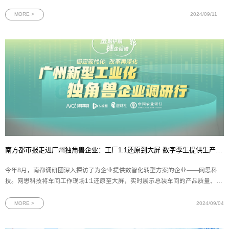
称号，标志着网思科技在人工智能领域的领先地位与核心竞争力得到了国家层
面的高度认可和肯定。图为广东省工信厅关于广东省第六批专精特新“小巨人”
MORE >
2024/09/11
企业公示名单作为“专精
南方都市报走进广州独角兽企业：工厂1:1还原到大屏 数字孪生提供生产最优解
今年8月，南都调研团深入探访了为企业提供数智化转型方案的企业——网思科
技。网思科技将车间工作现场1:1还原至大屏，实时展示总装车间的产品质量、产
量进度、设备状态等数据，通过数字孪生技术为生产提供最优化的管理方案。网
思科技副总裁黄朝晖表示，“团队已成功构建了数字孪生无人机运管平台，使技术
MORE >
2024/09/04
应用场景从传统的地