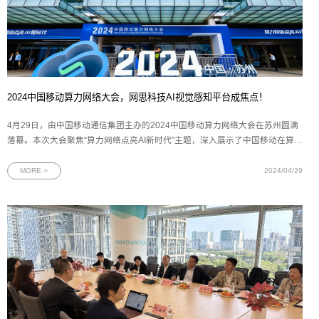
2024中国移动算力网络大会，网思科技AI视觉感知平台成焦点！
4月29日，由中国移动通信集团主办的2024中国移动算力网络大会在苏州圆满
落幕。本次大会聚焦“算力网络点亮AI新时代”主题，深入展示了中国移动在算力
网络领域的宏伟规划与核心实力。作为数字化技术标杆企业之一，网思科技携
其最新研发的AlphaMind® AI视觉感知平台和一系列AI智慧解决方案精彩亮
MORE >
2024/04/29
相。图为2024中国移动算力网络