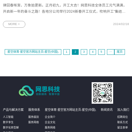
律回春晖渐，万象始更新。正月初九，开工大吉！网思科技全体员工元气满满，
开启新一年的奋斗之路！各地分公司举行2024新春开工仪式，吹响开工“集结
号”。大家用满满的仪式感展望新年新愿景，争创“开门红”！数字浪潮涌向前，化
繁为简解疑难。崭新征程自今始，勇往直前不畏艰。2024，我们同舟共济，再创
MORE >
2024/02/18
辉煌！
星空体育·星空官方网站主页-星空(中国),
1
2
3
4
5
···
尾页
产品与解决方案
服务体系
星空体育·星空官方网站主页-星空(中国),
新闻资讯
加入我们
人工智能
服务级别
企业简介
招聘岗位
数字孪生
服务网络
企业文化
联系方式
数字化转型解
服务网络
留言表单