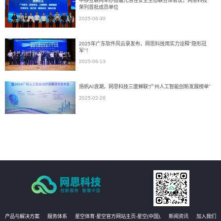
中移互联网举办首届元信任安全生态联合体会议，网思科技
荣列首批成员单位
2025-06-30
2025年广东软件风云录发布，网思科技用实力诠释"隐形冠
军"！
2025-06-13
扬帆AI浪潮，网思科技三度蝉联“广州人工智能创新发展榜单”
2025-02-28
产品与解决方案
服务体系
星空体育·星空官方网站主页-星空(中国),
新闻资讯
加入我们