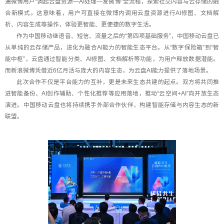
通微博用户“调起云盘资源—AI处理—发微博”全流程，探索社交内容与云存储的融
合新模式。这意味着，用户可直接在微博内调用云盘资源进行AI修图、文档解
析、内容生成等操作，体验更智能、更便捷的数字生活。
作为中国移动继语音、短信、流量之后的“第四项基础服务”，中国移动云盘已
从单纯的云存储产品，进化为融合AI能力的智能生态平台。从“数字保险箱”到“智
能中枢”，云盘通过智能分类、AI修图、文档解析等功能，为用户释放数据潜能。
而新浪微博凭借近6亿月活与庞大的内容生态，为云盘AI能力提供了落地场景。
此次合作不仅是平台能力的互补，更是未来生态共建的起点。双方将共同推
进智能备份、AI创作辅助、个性化推荐等应用落地，推动“云空间+AI”向开放生态
演进。中国移动云盘也将持续携手外部合作伙伴，构建智能存储与内容生态的新
联盟。