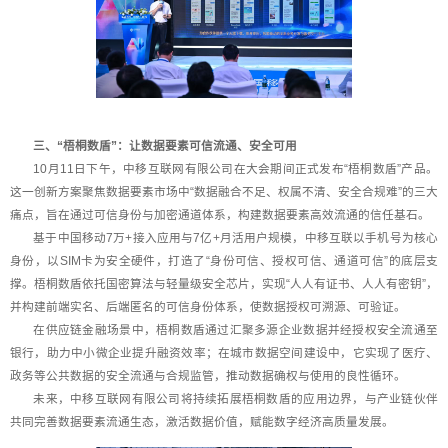
三、“梧桐数盾”：让数据要素可信流通、安全可用
10月11日下午，中移互联网有限公司在大会期间正式发布“梧桐数盾”产品。
这一创新方案聚焦数据要素市场中“数据融合不足、权属不清、安全合规难”的三大
痛点，旨在通过可信身份与加密通道体系，构建数据要素高效流通的信任基石。
基于中国移动7万+接入应用与7亿+月活用户规模，中移互联以手机号为核心
身份，以SIM卡为安全硬件，打造了“身份可信、授权可信、通道可信”的底层支
撑。梧桐数盾依托国密算法与轻量级安全芯片，实现“人人有证书、人人有密钥”，
并构建前端实名、后端匿名的可信身份体系，使数据授权可溯源、可验证。
在供应链金融场景中，梧桐数盾通过汇聚多源企业数据并经授权安全流通至
银行，助力中小微企业提升融资效率；在城市数据空间建设中，它实现了医疗、
政务等公共数据的安全流通与合规监管，推动数据确权与使用的良性循环。
未来，中移互联网有限公司将持续拓展梧桐数盾的应用边界，与产业链伙伴
共同完善数据要素流通生态，激活数据价值，赋能数字经济高质量发展。