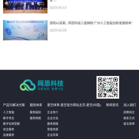
军"！
2025-06-13
扬帆AI浪潮，网思科技三度蝉联“广州人工智能创新发展榜单”
2025-02-28
产品与解决方案
服务体系
星空体育·星空官方网站主页-星空(中国),
新闻资讯
加入我们
人工智能
服务级别
企业简介
招聘岗位
数字孪生
服务网络
企业文化
联系方式
数字化转型解
服务网络
留言表单
安全服务
荣誉资质
运维服务
企业风采