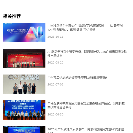
相关推荐
中国移动携手生态伙伴共绘数字经济新蓝图——从“云空间
+AI”到“智能体”，再到“数盾”可信流通
2025-10-11
AI 驱动千行百业智变升级，网思科技获2025广州市首版次软
件产品认定
2025-08-26
广州市工信局副局长黄符伟率队调研网思科技
2025-07-02
中移互联网举办首届元信任安全生态联合体会议，网思科技
荣列首批成员单位
2025-06-30
2025年广东软件风云录发布，网思科技用实力诠释"隐形冠