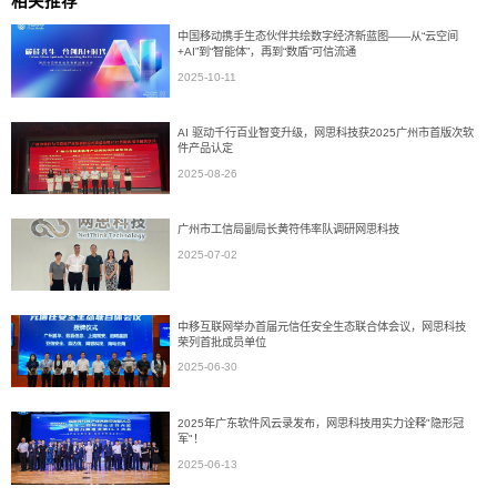
相关推荐
中国移动携手生态伙伴共绘数字经济新蓝图——从“云空间
+AI”到“智能体”，再到“数盾”可信流通
2025-10-11
AI 驱动千行百业智变升级，网思科技获2025广州市首版次软
件产品认定
2025-08-26
广州市工信局副局长黄符伟率队调研网思科技
2025-07-02
中移互联网举办首届元信任安全生态联合体会议，网思科技
荣列首批成员单位
2025-06-30
2025年广东软件风云录发布，网思科技用实力诠释"隐形冠
军"！
2025-06-13