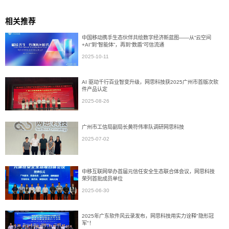
相关推荐
中国移动携手生态伙伴共绘数字经济新蓝图——从“云空间
+AI”到“智能体”，再到“数盾”可信流通
2025-10-11
AI 驱动千行百业智变升级，网思科技获2025广州市首版次软
件产品认定
2025-08-26
广州市工信局副局长黄符伟率队调研网思科技
2025-07-02
中移互联网举办首届元信任安全生态联合体会议，网思科技
荣列首批成员单位
2025-06-30
2025年广东软件风云录发布，网思科技用实力诠释"隐形冠
军"！